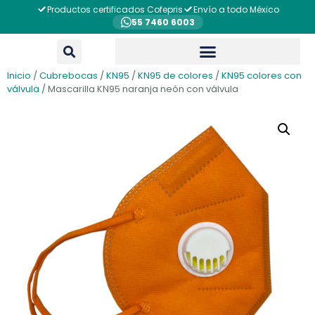
Productos certificados Cofepris
Envío a todo México
55 7460 6003
Inicio
/
Cubrebocas
/
KN95
/
KN95 de colores
/
KN95 colores con
válvula
/ Mascarilla KN95 naranja neón con válvula