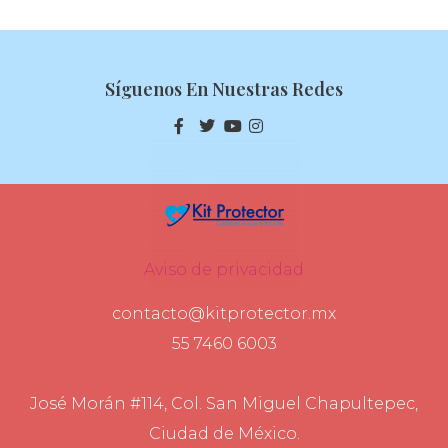
Síguenos En Nuestras Redes
Aviso de privacidad
contacto@kitprotector.mx
55 7460 6003
José Morán #114, Col. San Miguel Chapultepec,
Ciudad de México.