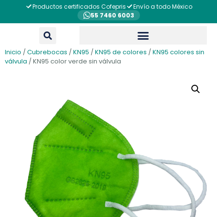
Productos certificados Cofepris
Envío a todo México
55 7460 6003
Inicio
/
Cubrebocas
/
KN95
/
KN95 de colores
/
KN95 colores sin
válvula
/ KN95 color verde sin válvula