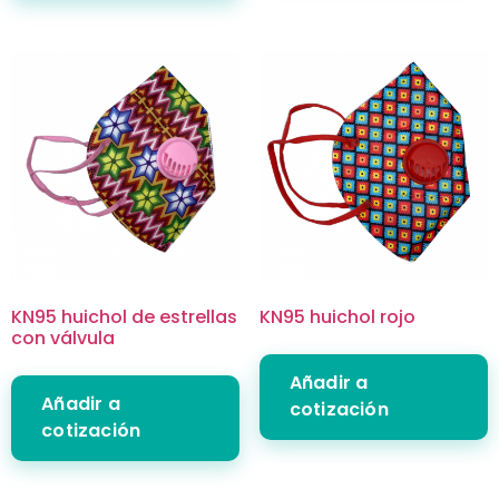
KN95 huichol de estrellas
KN95 huichol rojo
con válvula
Añadir a
Añadir a
cotización
cotización