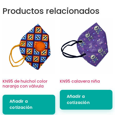
Productos relacionados
KN95 de huichol color
KN95 calavera niña
naranja con válvula
Añadir a
Añadir a
cotización
cotización