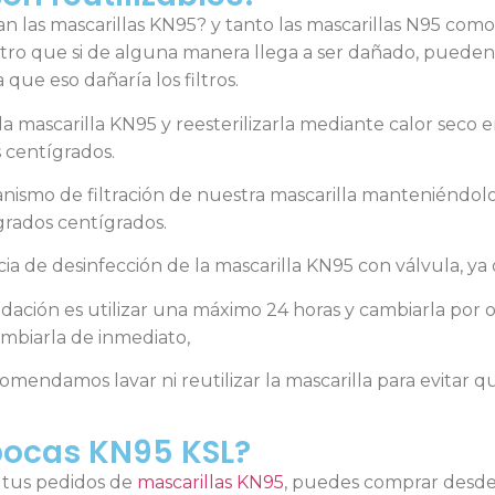
as mascarillas KN95? y tanto las mascarillas N95 como 
tro que si de alguna manera llega a ser dañado, pueden re
ue eso dañaría los filtros.
a mascarilla KN95 y reesterilizarla mediante calor seco
 centígrados.
ismo de filtración de nuestra mascarilla manteniéndol
 grados centígrados.
cia de desinfección de la mascarilla KN95 con válvula, y
ción es utilizar una máximo 24 horas y cambiarla por o
biarla de inmediato,
omendamos lavar ni reutilizar la mascarilla para evitar 
ocas KN95 KSL?
r tus pedidos de
mascarillas KN95
, puedes comprar desde 