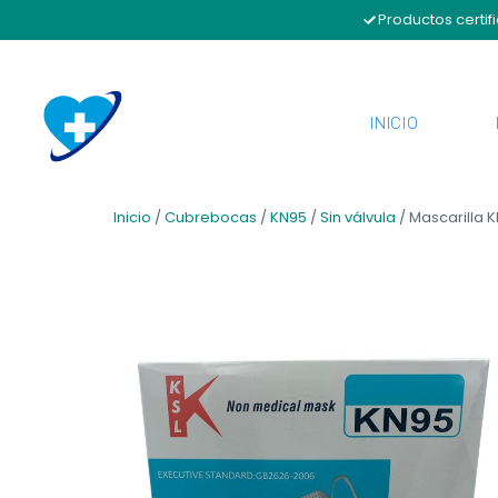
Productos certif
INICIO
Inicio
/
Cubrebocas
/
KN95
/
Sin válvula
/ Mascarilla 