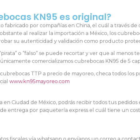
ebocas KN95 es original?
fabricado por compañías en China, el cuál a través de c
obstante al realizar la importación a México, los cubreb
probar su autenticidad y validación como producto protec
pirata” o “falso” se puede recortar y ver que al menos 
s únicamente comercializamos cubrebocas KN95 de 5 cap
ubrebocas TTP a precio de mayoreo, checa todos los pr
cial
www.kn95mayoreo.com
 en Ciudad de México, podrás recibir todos tus pedidos 
 de entrega por paquetería express el cuál tiene un co
datos fiscales vía whatsapp o envíanos un correo a conta