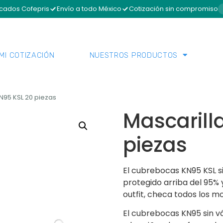
icados Cofepris
Envío a todo México
Cotización sin compromiso
MI COTIZACIÓN
NUESTROS PRODUCTOS
KN95 KSL 20 piezas
Mascarill
piezas
El cubrebocas KN95 KSL s
protegido arriba del 95%
outfit, checa todos los 
El cubrebocas KN95 sin v