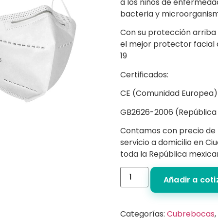
a los niños de enfermedad
bacteria y microorganism
Con su protección arriba
el mejor protector facial
19
Certificados:
CE (Comunidad Europea)
GB2626-2006 (República 
Contamos con precio de
servicio a domicilio en C
toda la República mexica
Añadir a cot
Categorías:
Cubrebocas
,