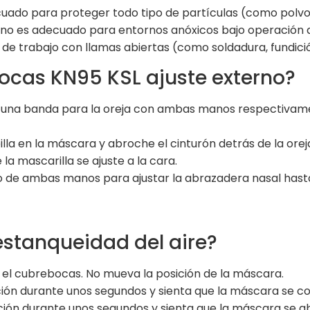
ecuado para proteger todo tipo de partículas (como polvo
 no es adecuado para entornos anóxicos bajo operación d
de trabajo con llamas abiertas (como soldadura, fundició
bocas KN95 KSL ajuste externo?
 de una banda para la oreja con ambas manos respectivam
illa en la máscara y abroche el cinturón detrás de la or
a mascarilla se ajuste a la cara.
o de ambas manos para ajustar la abrazadera nasal hasta
stanqueidad del aire?
 el cubrebocas. No mueva la posición de la máscara.
ación durante unos segundos y sienta que la máscara se c
ación durante unos segundos y sienta que la máscara se a