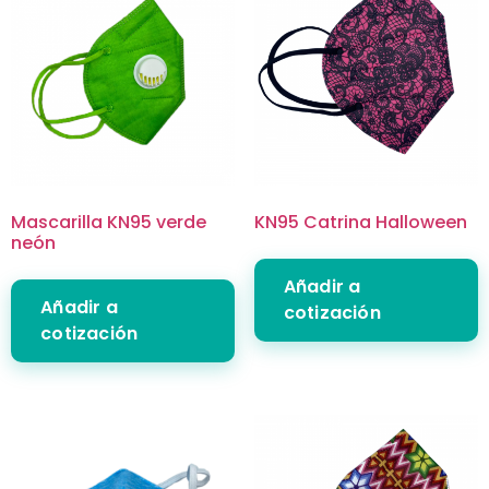
Mascarilla KN95 verde
KN95 Catrina Halloween
neón
Añadir a
Añadir a
cotización
cotización