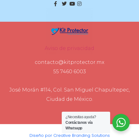
Aviso de privacidad
contacto@kitprotector.mx
55 7460 6003
José Morán #114, Col. San Miguel Chapultepec,
Ciudad de México.
¿Necesitas ayuda?
Contáctanos vía
Whatsapp
Diseño por Creative Branding Solutions