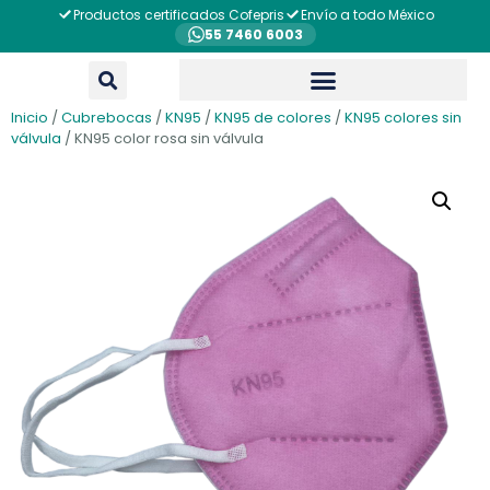
Productos certificados Cofepris
Envío a todo México
55 7460 6003
Inicio
/
Cubrebocas
/
KN95
/
KN95 de colores
/
KN95 colores sin
válvula
/ KN95 color rosa sin válvula