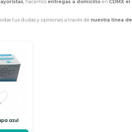
ayoristas
, hacemos
entregas a domicilio
en
CDMX el
das tus dudas y opiniones a través de
nuestra línea d
apa azul