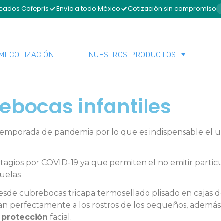
icados Cofepris
Envío a todo México
Cotización sin compromiso
MI COTIZACIÓN
NUESTROS PRODUCTOS
ebocas infantiles
emporada de pandemia por lo que es indispensable el u
ntagios por COVID-19 ya que permiten el no emitir particu
cuelas
sde cubrebocas tricapa termosellado plisado en cajas de
n perfectamente a los rostros de los pequeños, ademá
protección
facial.