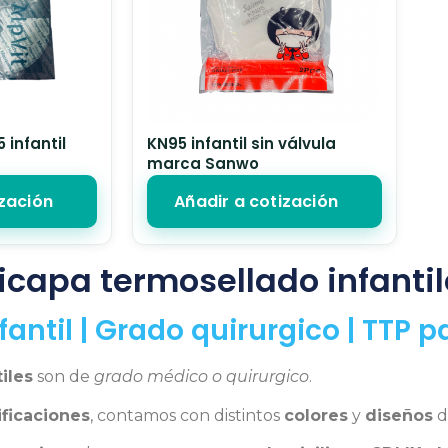
infantil
KN95 infantil sin válvula
marca Sanwo
ización
Añadir a cotización
icapa termosellado infantil
antil | Grado quirurgico | TTP p
iles
son de
grado médico o quirurgico
.
ificaciones
, contamos con distintos
colores
y
diseños
d