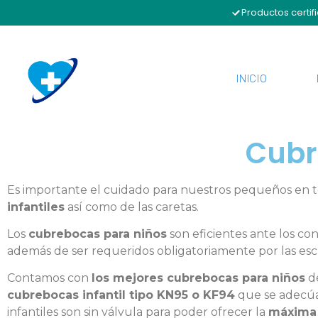
Productos certif
INICIO
Cubr
Es importante el cuidado para nuestros pequeños en t
infantiles
así como de las caretas.
Los
cubrebocas para niños
son eficientes ante los co
además de ser requeridos obligatoriamente por las es
Contamos con
los mejores cubrebocas para niños
de
cubrebocas infantil tipo KN95 o KF94
que se adecúa
infantiles son sin válvula para poder ofrecer la
máxima 