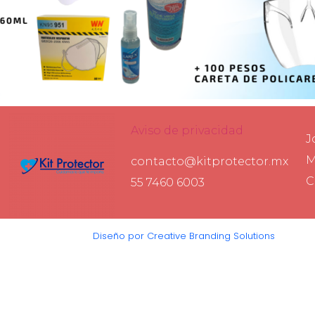
Aviso de privacidad
J
M
contacto@kitprotector.mx
C
55 7460 6003
Diseño por Creative Branding Solutions