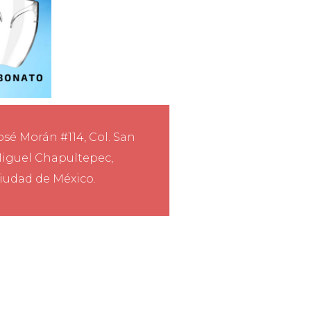
osé Morán #114, Col. San
iguel Chapultepec,
iudad de México.