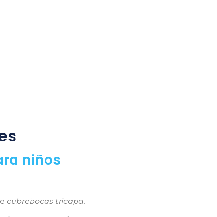
es
ara niños
e
cubrebocas tricapa.