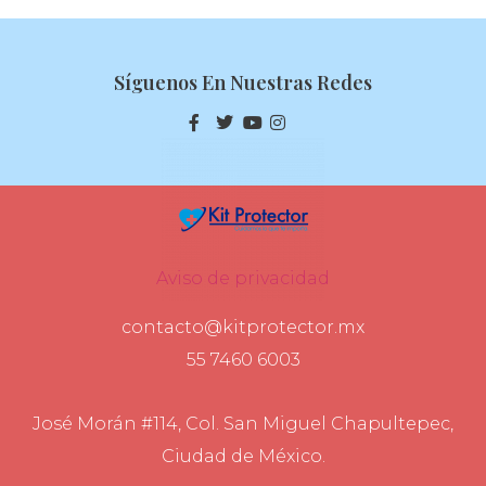
Síguenos En Nuestras Redes
Aviso de privacidad
contacto@kitprotector.mx
55 7460 6003
José Morán #114, Col. San Miguel Chapultepec,
Ciudad de México.