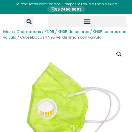
Productos certificados Cofepris
Envío a todo México
55 7460 6003
Inicio
/
Cubrebocas
/
KN95
/
KN95 de colores
/
KN95 colores con
válvula
/ Cubrebocas KN95 verde limón con válvula