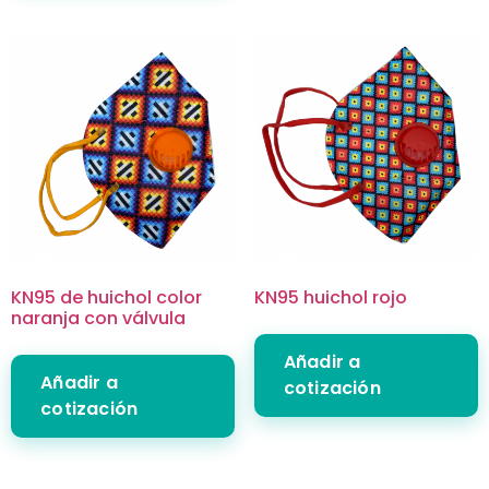
KN95 de huichol color
KN95 huichol rojo
naranja con válvula
Añadir a
Añadir a
cotización
cotización