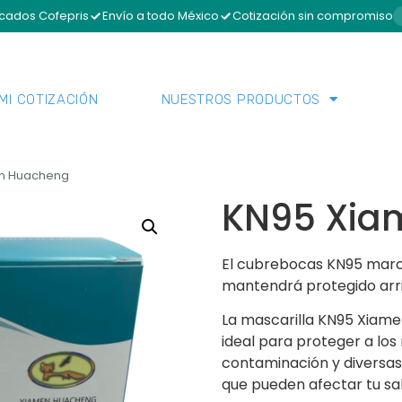
icados Cofepris
Envío a todo México
Cotización sin compromiso
MI COTIZACIÓN
NUESTROS PRODUCTOS
en Huacheng
KN95 Xia
El cubrebocas KN95 marc
mantendrá protegido arri
La mascarilla KN95 Xiame
ideal para proteger a los
contaminación y diversa
que pueden afectar tu sal