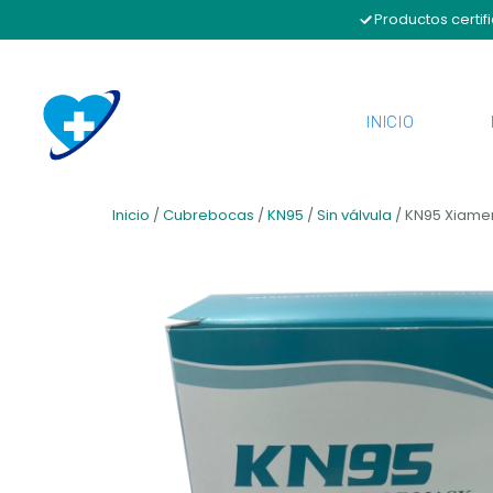
Productos certif
INICIO
Inicio
/
Cubrebocas
/
KN95
/
Sin válvula
/ KN95 Xiam