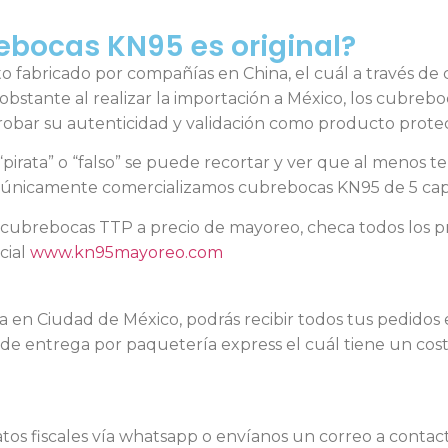
ebocas KN95 es original?
fabricado por compañías en China, el cuál a través de c
obstante al realizar la importación a México, los cubreb
probar su autenticidad y validación como producto protec
pirata” o “falso” se puede recortar y ver que al menos 
s únicamente comercializamos cubrebocas KN95 de 5 cap
ubrebocas TTP a precio de mayoreo, checa todos los pr
cial
www.kn95mayoreo.com
 en Ciudad de México, podrás recibir todos tus pedidos 
 de entrega por paquetería express el cuál tiene un co
datos fiscales vía whatsapp o envíanos un correo a conta