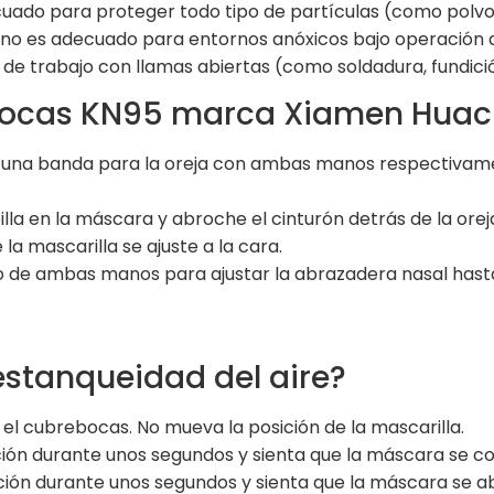
ecuado para proteger todo tipo de partículas (como polvo
 no es adecuado para entornos anóxicos bajo operación d
de trabajo con llamas abiertas (como soldadura, fundició
ebocas KN95 marca Xiamen Hua
 de una banda para la oreja con ambas manos respectivam
illa en la máscara y abroche el cinturón detrás de la or
a mascarilla se ajuste a la cara.
o de ambas manos para ajustar la abrazadera nasal hasta
stanqueidad del aire?
el cubrebocas. No mueva la posición de la mascarilla.
ación durante unos segundos y sienta que la máscara se c
ación durante unos segundos y sienta que la máscara se a