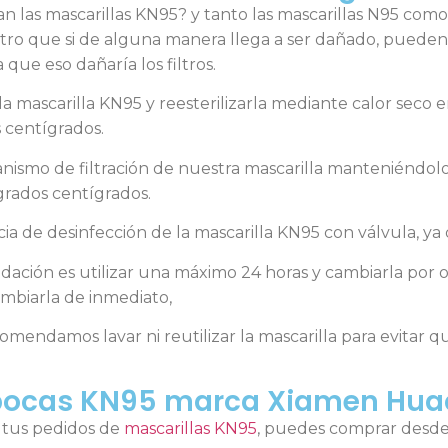
as mascarillas KN95? y tanto las mascarillas N95 como 
tro que si de alguna manera llega a ser dañado, pueden re
ue eso dañaría los filtros.
a mascarilla KN95 y reesterilizarla mediante calor seco
 centígrados.
ismo de filtración de nuestra mascarilla manteniéndol
 grados centígrados.
cia de desinfección de la mascarilla KN95 con válvula, y
ción es utilizar una máximo 24 horas y cambiarla por o
biarla de inmediato,
omendamos lavar ni reutilizar la mascarilla para evitar 
bocas KN95 marca Xiamen Hu
r tus pedidos de
mascarillas KN95
, puedes comprar desde 