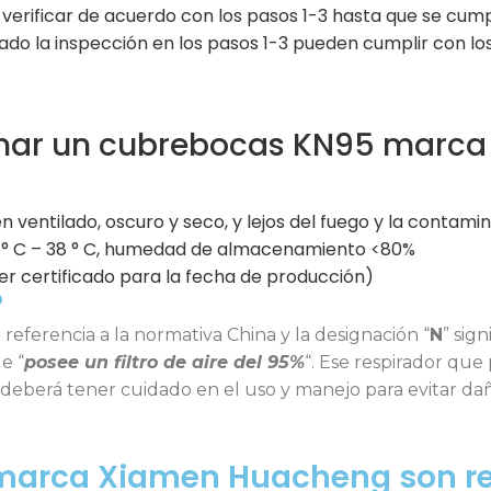
a verificar de acuerdo con los pasos 1-3 hasta que se cump
o la inspección en los pasos 1-3 pueden cumplir con los
nar un cubrebocas KN95 marca
entilado, oscuro y seco, y lejos del fuego y la contamin
° C – 38 ° C, humedad de almacenamiento <80%
r certificado para la fecha de producción)
?
e referencia a la normativa China y la designación “
N
” sign
e “
posee un filtro de aire del 95%
“. Ese respirador que
 deberá tener cuidado en el uso y manejo para evitar dañ
arca Xiamen Huacheng son reu