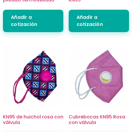
Añadir a
Añadir a
cotización
cotización
KN95 de huichol rosa con
Cubrebocas KN95 Rosa
válvula
con válvula