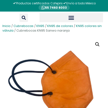
Productos certificados Cofepris
Envío a todo México
55 7460 6003
Inicio
/
Cubrebocas
/
KN95
/
KN95 de colores
/
KN95 colores sin
válvula
/ Cubrebocas KN95 Sanwo naranja